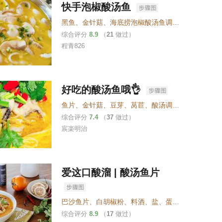
快手泡椒酸汤鱼
黑鱼
、
金针菇
、
海底捞泡椒酸汤鱼调味料
、
香葱
综合评分
8.9
（
21
做过）
程青826
好吃的酸汤鱼哦👌
鱼片
、
金针菇
、
豆芽
、
莴苣
、
酸汤调味料
、
杭椒
、
小
综合评分
7.4
（
37
做过）
宸楽明治
爱这口酸溜 | 酸汤鱼片
巴沙鱼片
、
白胡椒粉
、
料酒
、
盐
、
蛋清
、
色拉油
、
玉
综合评分
8.9
（
17
做过）