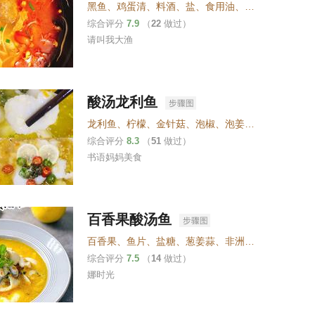
黑鱼
、
鸡蛋清
、
料酒
、
盐
、
食用油
、
大蒜
、
生姜
、
大
综合评分
7.9
（
22
做过）
请叫我大渔
酸汤龙利鱼
龙利鱼
、
柠檬
、
金针菇
、
泡椒
、
泡姜
、
糖
、
红薯粉
、
综合评分
8.3
（
51
做过）
书语妈妈美食
百香果酸汤鱼
百香果
、
鱼片
、
盐糖
、
葱姜蒜
、
非洲野辣酱
综合评分
7.5
（
14
做过）
娜时光