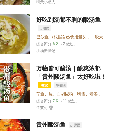
晴天小超人
好吃到汤都不剩的酸汤鱼
巴沙鱼 （根据自己食用量买，一般大超市冰冻海鲜都有卖）
综合评分
8.2
（
7
做过）
小杨养膘记
万物皆可酸汤｜酸爽浓郁
「贵州酸汤鱼」太好吃啦！
草鱼
、
盐
、
白胡椒粉
、
料酒
、
老姜 、小葱段
、
贵州
综合评分
7.6
（
11
做过）
任芸丽
贵州酸汤鱼