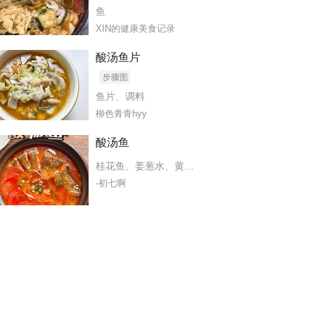
鱼
XIN的健康美食记录
酸汤鱼片
鱼片
、
调料
柳色青青hyy
、
初萃葵花籽油（煎鱼排）
、
生姜片（煎鱼排）
、
黑鱼肉片
、
朝日啤
酸汤鱼
桂花鱼
、
姜葱水
、
黄豆芽
、
冻豆腐
、
红酸汤（生）
-初七啊
菜
、
木姜子（油
、
糟辣椒
、
凯里红酸汤
、
豆腐
、
西红柿
、
油
、
鲜汤（清水