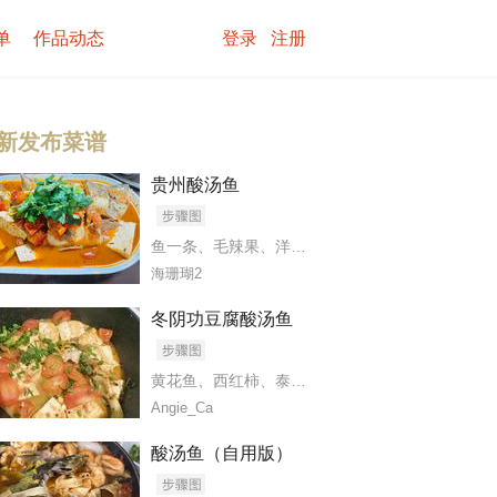
单
作品动态
登录
注册
新发布菜谱
贵州酸汤鱼
鱼一条
、
毛辣果
、
洋葱
、
盐
、
番茄酱
、
白醋
、
木姜
海珊瑚2
冬阴功豆腐酸汤鱼
黄花鱼
、
西红柿
、
泰国冬阴功配料
、
老豆腐
、
葱
Angie_Ca
尖椒
、
小葱
、
蒜瓣
、
植物油
、
木姜子
、
盐
酸汤鱼（自用版）