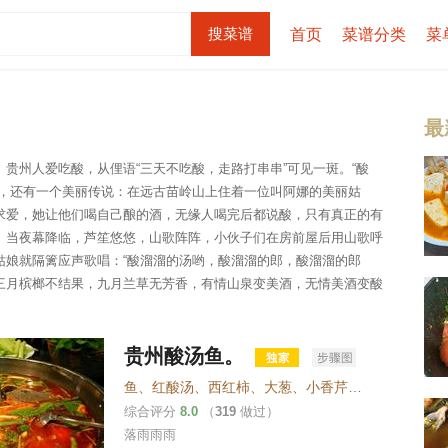
首页
菜谱分类
菜
最
贵州人爱吃酸，从俚语“三天不吃酸，走路打串串”可见一斑。“酸
久，还有一个美丽传说：在远古苗岭山上住着一位叫阿娜的美丽姑
求爱，她让他们喝自己酿的酒，无缘人喝完后都说酸，只有真正的有
。当夜幕降临，芦笙悠悠，山歌阵阵，小伙子们在房前屋后用山歌呼
姑娘就隔篱应声歌唱：“酸溜溜的汤哟，酸溜溜的郎，酸溜溜的郎
三月槟榔不结果，九月兰草无芳香，有情山泉变美酒，无情美酒变酸
贵州酸汤鱼。
鱼
、
红酸汤
、
西红柿
、
大葱
、
小香芹
、
蒜叶
、
姜
、
红
综合评分
8.0
（
319
做过）
落雨雨雨