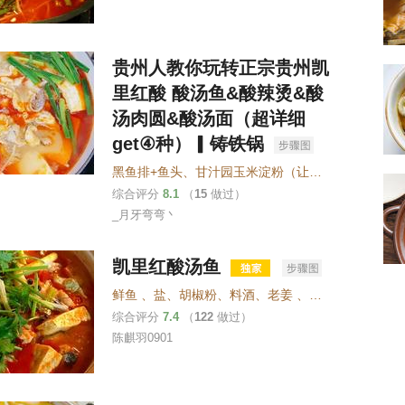
贵州人教你玩转正宗贵州凯
里红酸 酸汤鱼&酸辣烫&酸
汤肉圆&酸汤面（超详细
get④种）▎铸铁锅
黑鱼排+鱼头
、
甘汁园玉米淀粉（让鱼排、鱼头防粘锅）
综合评分
8.1
（
15
做过）
_月牙弯弯丶
凯里红酸汤鱼
鲜鱼
、
盐
、
胡椒粉
、
料酒
、
老姜
、
独蒜
、
大葱
、
香
综合评分
7.4
（
122
做过）
陈麒羽0901