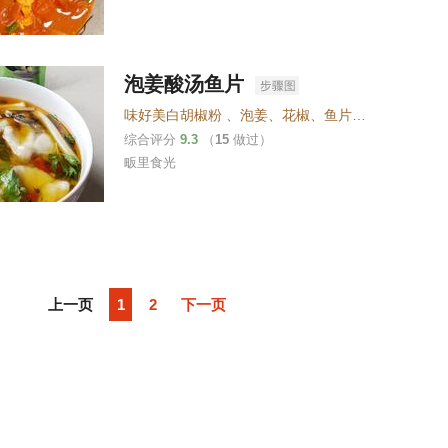
泡姜酸汤鱼片
味好美白胡椒粉
、
泡姜
、
花椒
、
鱼片
、
泡椒
、
芹菜
综合评分
9.3
（
15
做过）
畈里食光
上一页
1
2
下一页