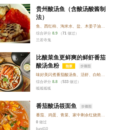
贵州酸汤鱼（含酸汤酸酱制
法）
鱼
、
西红柿
、
淘米水
、
盐
、
木姜子油或柠檬汁
、
料酒
综合评分
8.9
（
71
做过）
兰若寺鬼
比酸菜鱼更鲜爽的鲜虾番茄
酸汤鱼粉
味好美闪煮番茄酸汤鱼
、
活虾
、
白蛤
、
即食土豆粉
、
综合评分
8.8
（
533
做过）
呱呱呱呱
番茄酸汤筱面鱼
番茄
、
鸡蛋
、
青菜
、
家中剩余红烧类荤菜
0
做过
liun410