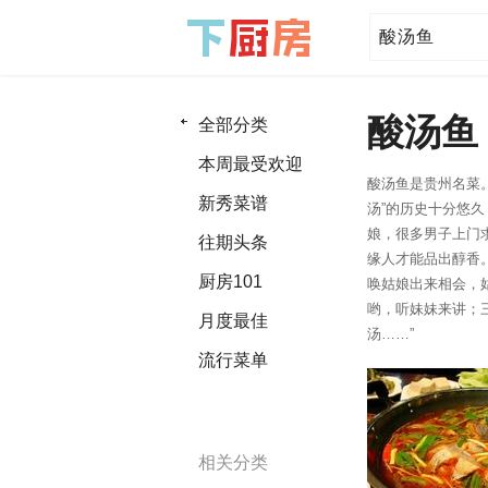
酸汤鱼
全部分类
本周最受欢迎
酸汤鱼是贵州名菜。
新秀菜谱
汤”的历史十分悠
娘，很多男子上门
往期头条
缘人才能品出醇香
厨房101
唤姑娘出来相会，
哟，听妹妹来讲；
月度最佳
汤……”
流行菜单
相关分类